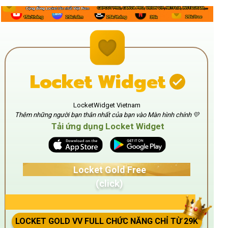
Locket Widget
LocketWidget Vietnam
Thêm những người bạn thân nhất của bạn vào Màn hình chính 💛
Tải ứng dụng Locket Widget
Locket Gold Free
(click)
LOCKET GOLD VV FULL CHỨC NĂNG CHỈ TỪ 29K