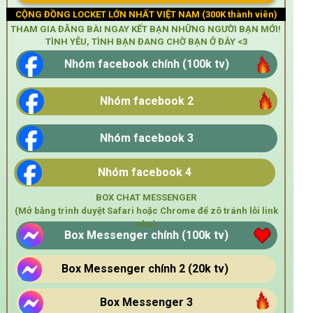
CỘNG ĐỒNG LOCKET LỚN NHẤT VIỆT NAM (300K thành viên)
THAM GIA ĐĂNG BÀI NGAY KẾT BẠN NHỮNG NGƯỜI BẠN MỚI!
TÌNH YÊU, TÌNH BẠN ĐANG CHỜ BẠN Ở ĐÂY <3
Nhóm facebook chính (100k tv)
Nhóm facebook 2
Nhóm facebook 3
Nhóm facebook 4
BOX CHAT MESSENGER
(Mở bằng trình duyệt Safari hoặc Chrome để zô tránh lỗi link
nha)
Box Messenger chính (100k tv)
Box Messenger chính 2 (20k tv)
Box Messenger 3